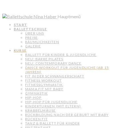
Hauptmenü
START
BALLETTSCHULE
ÜBER UNS
PREISE
RÄUMLICHKEITEN
GALERIE
KURSE
BALLETT FÜR KINDER & JUGENDLICHE
NEU: BARRE PILATES
NEU: CONTEMPORARY DANCE
DANCE WORKOUT FÜR JUGENDLICHE (AB 15
JAHREN)
FIT IN DER SCHWANGERSCHAFT
FITNESS WORKOUT
FITNESSGYMNASTIK
MAMA FIT MIT BABY
GYMNASTIK
HIP-HOP
HIP-HOP FÜR JUGENDLICHE
KINDERTURNEN (MIT ELTERN)
KRABBELMÄUSE
RÜCKBILDUNG NACH DER GEBURT MIT BABY
RÜCKEN FIT
TANZ & BALLETT FÜR KINDER
SPITZENTANZ