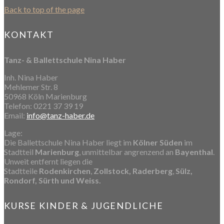
Back to top of the page
KONTAKT
Tanz- & Ballettschule Nina Haber
Inh. Nina Haber
Mehlemer Str. 8
50968 Köln Marienburg
Telefon
: 0221 37 39 19
Email
:
info@tanz-haber.de
Lage:
Die Ballettschule Nina Haber liegt im
Kölner Süden
im
Stadtteil
Marienburg
, unmittelbar angrenzend an
Bayenthal
.
Unweit entfernt liegen die
Stadtteile
Rodenkirchen
,
Zollstock, Raderberg
,
Sülz,
Rondorf, Sürth und Weiss.
KURSE KINDER & JUGENDLICHE