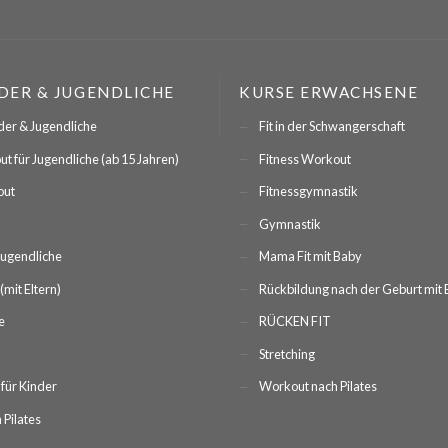
DER & JUGENDLICHE
KURSE ERWACHSENE
nder & Jugendliche
Fit in der Schwangerschaft
 für Jugendliche (ab 15 Jahren)
Fitness Workout
out
Fitnessgymnastik
Gymnastik
Jugendliche
Mama Fit mit Baby
(mit Eltern)
Rückbildung nach der Geburt mit
e
RÜCKEN FIT
Stretching
 für Kinder
Workout nach Pilates
 Pilates