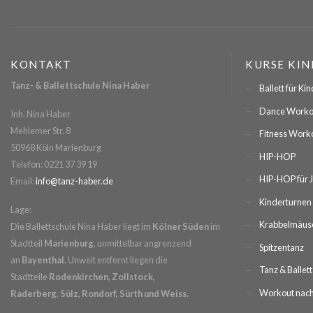
KONTAKT
KURSE KIN
Tanz- & Ballettschule Nina Haber
Ballett für Ki
Dance Workout
Inh. Nina Haber
Mehlemer Str. 8
Fitness Work
50968 Köln Marienburg
HIP-HOP
Telefon
: 0221 37 39 19
HIP-HOP für 
Email
:
info@tanz-haber.de
Kinderturnen 
Lage:
Krabbelmäus
Die Ballettschule Nina Haber liegt im
Kölner Süden
im
Stadtteil
Marienburg
, unmittelbar angrenzend
Spitzentanz
an
Bayenthal
. Unweit entfernt liegen die
Tanz & Ballett
Stadtteile
Rodenkirchen
,
Zollstock,
Workout nach
Raderberg
,
Sülz, Rondorf, Sürth und Weiss.