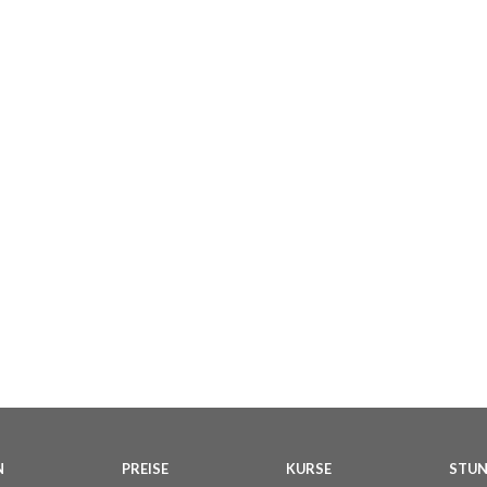
N
PREISE
KURSE
STU