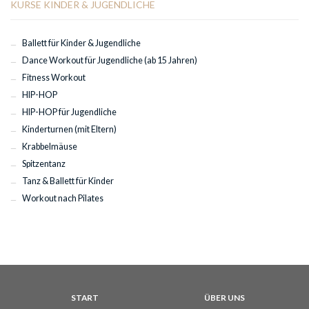
KURSE KINDER & JUGENDLICHE
Ballett für Kinder & Jugendliche
Dance Workout für Jugendliche (ab 15 Jahren)
Fitness Workout
HIP-HOP
HIP-HOP für Jugendliche
Kinderturnen (mit Eltern)
Krabbelmäuse
Spitzentanz
Tanz & Ballett für Kinder
Workout nach Pilates
START
ÜBER UNS