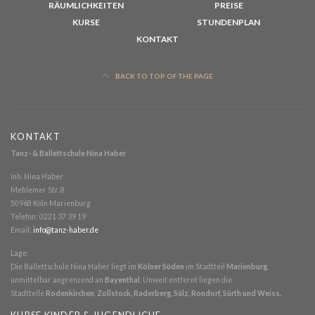
RÄUMLICHKEITEN
PREISE
KURSE
STUNDENPLAN
KONTAKT
BACK TO TOP OF THE PAGE
KONTAKT
Tanz- & Ballettschule Nina Haber
Inh. Nina Haber
Mehlemer Str. 8
50968 Köln Marienburg
Telefon
: 0221 37 39 19
Email
:
info@tanz-haber.de
Lage:
Die Ballettschule Nina Haber liegt im
Kölner Süden
im Stadtteil
Marienburg
,
unmittelbar angrenzend an
Bayenthal
. Unweit entfernt liegen die
Stadtteile
Rodenkirchen
,
Zollstock, Raderberg
,
Sülz, Rondorf, Sürth und Weiss.